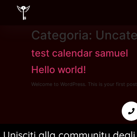
Categoria:
Uncate
test calendar samuel
Hello world!
Welcome to WordPress. This is your first post. 
Unisciti alla community degli