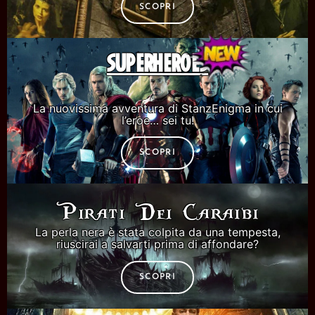
SCOPRI
SUPERHEROES
La nuovissima avventura di StanzEnigma in cui
l’eroe… sei tu!
SCOPRI
Pirati Dei Caraibi
La perla nera è stata colpita da una tempesta,
riuscirai a salvarti prima di affondare?
SCOPRI