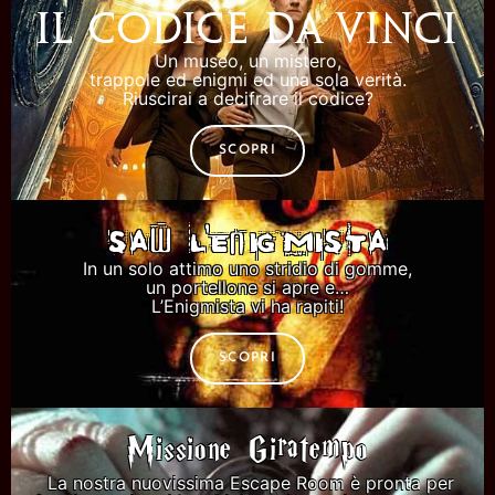
IL CODICE DA VINCI
Un museo, un mistero,
trappole ed enigmi ed una sola verità.
Riuscirai a decifrare il codice?
SCOPRI
SAW L'ENIGMISTA
In un solo attimo uno stridio di gomme,
un portellone si apre e…
L’Enigmista vi ha rapiti!
SCOPRI
Missione Giratempo
La nostra nuovissima Escape Room è pronta per