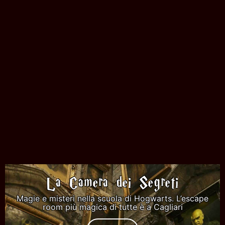
La Camera dei Segreti
Magie e misteri nella scuola di Hogwarts. L’escape
room più magica di tutte è a Cagliari