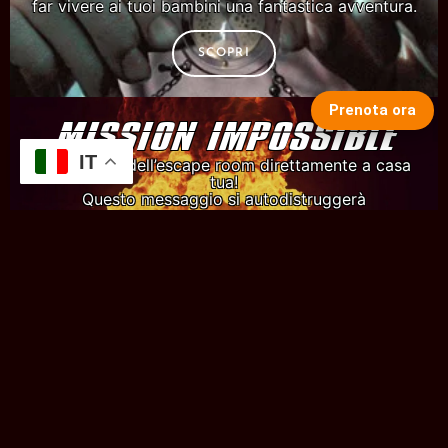
far vivere ai tuoi bambini una fantastica avventura.
SCOPRI
Prenota ora
MISSION IMPOSSIBLE
IT
L’avventura dell’escape room direttamente a casa
tua!
Questo messaggio si autodistruggerà
SCOPRI
Il NURAGHE
Maledetto